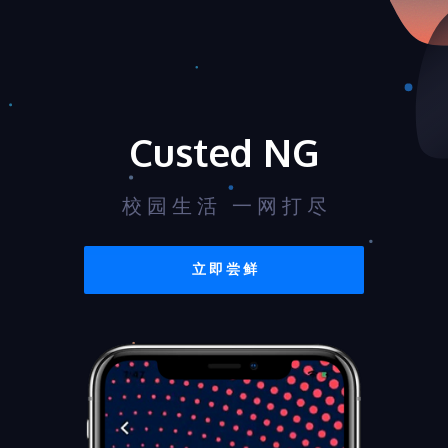
Custed NG
校 园 生 活 一 网 打 尽
立 即 尝 鲜